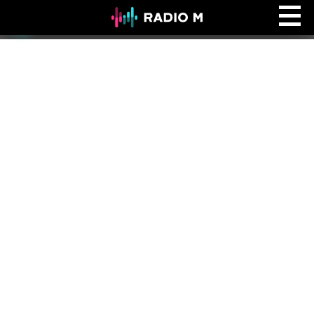
Ефір Radio M
Ефір