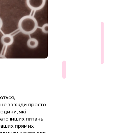
ються,
е не завжди просто
родини, які
гато інших питань
 наших прямих