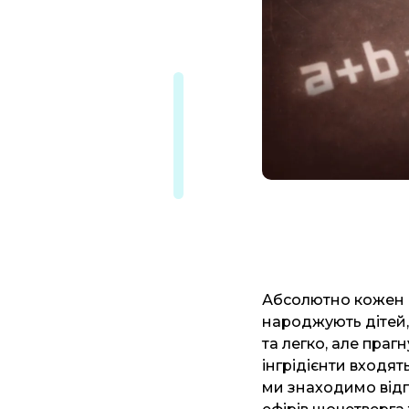
Абсолютно кожен п
народжують дітей, 
та легко, але праг
інгрідієнти входят
ми знаходимо відп