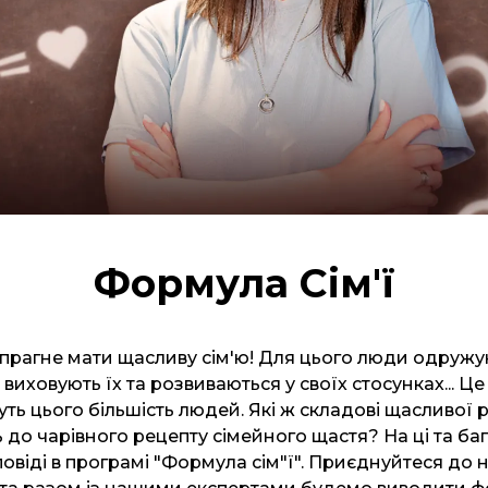
Формула Сім'ї
рагне мати щасливу сім'ю! Для цього люди одружу
виховують їх та розвиваються у своїх стосунках... Ц
нуть цього більшість людей. Які ж складові щасливої 
ь до чарівного рецепту сімейного щастя? На ці та ба
овіді в програмі "Формула сім"ї". Приєднуйтеся до