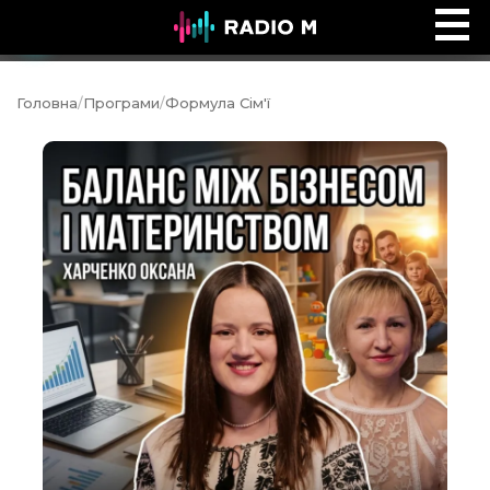
Ефір Radio M
Ефір
Головна
/
Програми
/
Формула Сім'ї