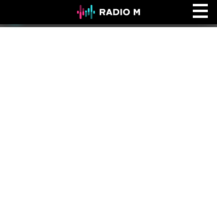
Ефір Radio M
Ефір