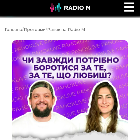
Ефір Radio M
Ефір
Головна
/
Програми
/
Ранок на Radio M