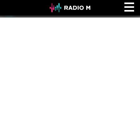
Ефір Radio M
Ефір