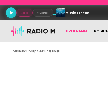
Music Ocean
Ефір
Музика
ПРОГРАМИ
РОЗКЛ
Головна
/
Програми
/
Код нації