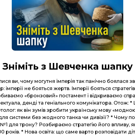
Зніміть з Шевченка шапку
ися ви, чому могутня імперія так панічно боялася з
: імперії не бояться жертв. Імперії бояться стратегів
збиваємо «бронзовий» постамент і відкриваємо спр
ектуала, денді та геніального комунікатора. Отож: *
олог: як він зумів зробити українську мову «модною
я системи без жодного танка чи дивізії? * Чому по
 №1 для трону? Розбираємо стратегію його впливу, 
00 років. * Нова освіта: що саме варто розповідати ді