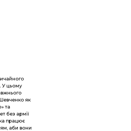
вичайного
. У цьому
авжнього
 Шевченко як
» та
ет без армії
яка працює
тям, аби вони