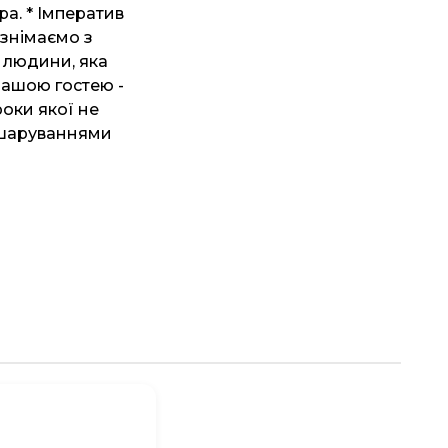
ра. * Імператив
 знімаємо з
 людини, яка
нашою гостею -
роки якої не
нашаруваннями