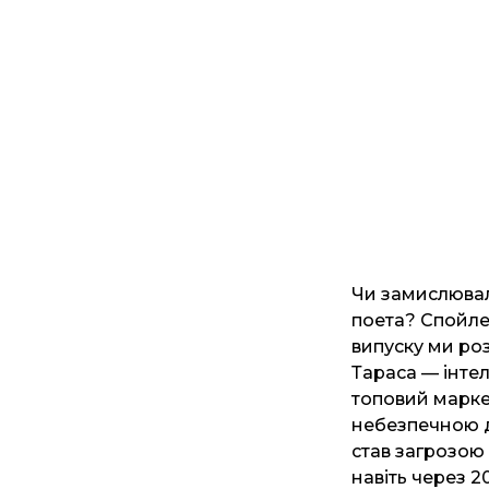
Чи замислювал
поета? Спойлер
випуску ми ро
Тараса — інтел
топовий маркет
небезпечною дл
став загрозою
навіть через 2