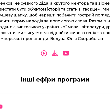
нкові не сумного діда, а крутого ментора та візіоне
рестати бути об'єктом історії та стати її творцем. Ми
мушеву шапку, щоб нарешті побачити гострий погляд
валити тюрму народів за допомогою слова. Разом із 
унок, вчителькою української мови і літератури, у
улювати, ми з'ясуємо, як віднайти живого генія за 
 імперської пропаганди. Ведуча Юлія Скоробогач
Інші ефіри програми