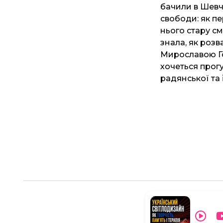
бачили в Шевче
свободи: як пе
нього стару с
знала, як роз
Мирославою Год
хочеться прог
радянської та