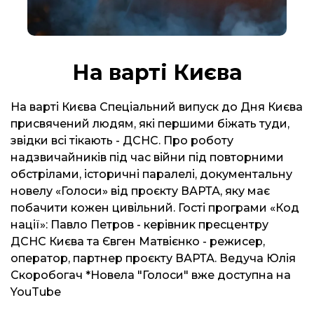
На варті Києва
На варті Києва Спеціальний випуск до Дня Києва
присвячений людям, які першими біжать туди,
звідки всі тікають - ДСНС. Про роботу
надзвичайників під час війни під повторними
обстрілами, історичні паралелі, документальну
новелу «Голоси» від проєкту ВАРТА, яку має
побачити кожен цивільний. Гості програми «Код
нації»: Павло Петров - керівник пресцентру
ДСНС Києва та Євген Матвієнко - режисер,
оператор, партнер проєкту ВАРТА. Ведуча Юлія
Скоробогач *Новела "Голоси" вже доступна на
YouTube