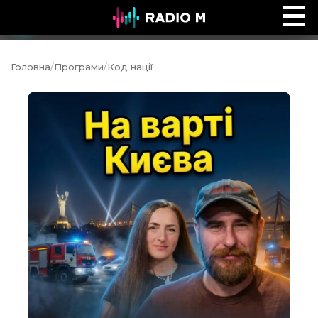
Ефір Radio M
Ефір
Головна
/
Програми
/
Код нації