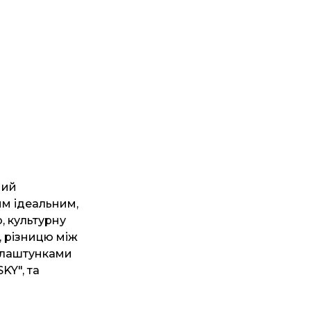
ний
им ідеальним,
, культурну
, різницю між
а лаштунками
KY", та