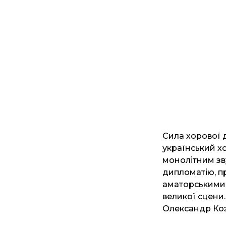
Сила хорової д
український хо
монолітним зв
дипломатію, п
аматорськими 
великої сцени.
Олександр Коз