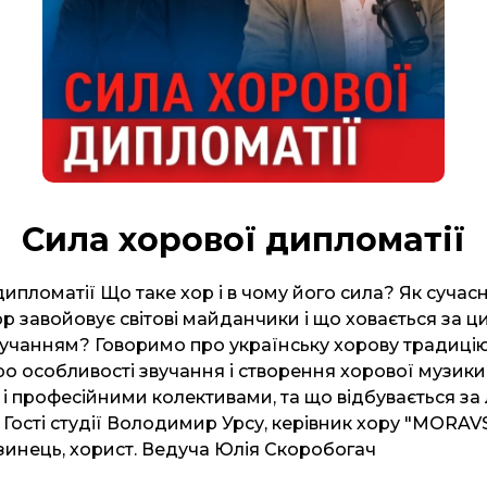
Сила хорової дипломатії
ипломатії Що таке хор і в чому його сила? Як сучас
р завойовує світові майданчики і що ховається за ц
учанням? Говоримо про українську хорову традицію
ро особливості звучання і створення хорової музики
і професійними колективами, та що відбувається з
 Гості студії Володимир Урсу, керівник хору "MORAVS
инець, хорист. Ведуча Юлія Скоробогач