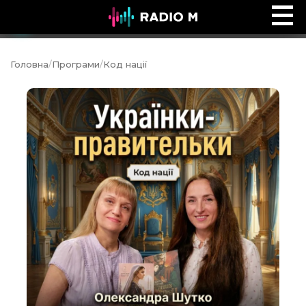
Сторінками Біблії
Ефір
Головна
/
Програми
/
Код нації