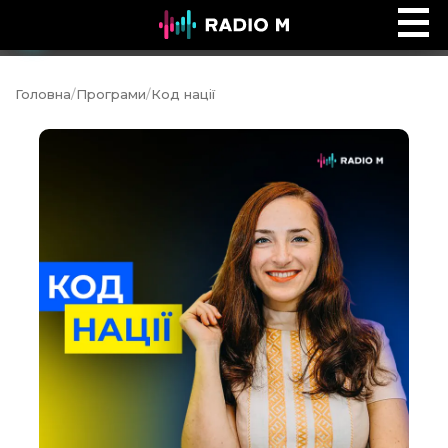
Ефір Radio M
Ефір
Головна
/
Програми
/
Код нації