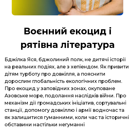
Воєнний екоцид і
рятівна література
Бджілка Яся, бджолиний полк, не дитячі історії
на реальних подіях, але з хепіендом. Як привити
дітям турботу про довкілля, а пояснити
дорослим глобальність екологічних проблем.
Про екоцид у заповідних зонах, окуповане
Азовське море, подолання наслідків війни. Про
механізм дії громадських ініціатив, сортувальні
станції, допомогу довкіллю і армії водночас та
як залишитися гуманними, коли час та історичні
обставини настільки негуманні