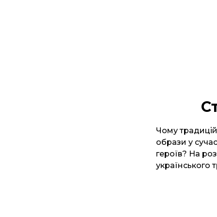
С
Чому традицій
образи у суча
героїв? На роз
українського 