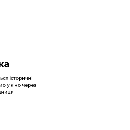
ка
ься історичні
о у кіно через
ідниця