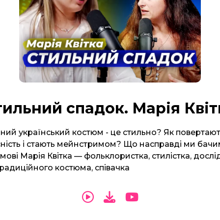
тильний спадок. Марія Квіт
ний український костюм - це стильно? Як повертают
сність і стають мейнстримом? Що насправді ми бачим
мові Марія Квітка — фольклористка, стилістка, досл
традиційного костюма, співачка