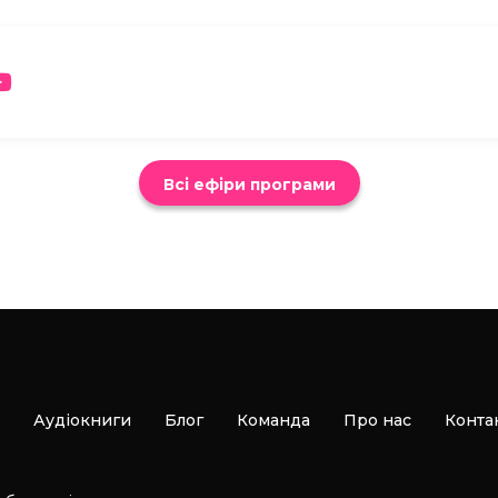
Всі ефіри програми
Аудіокниги
Блог
Команда
Про нас
Конта