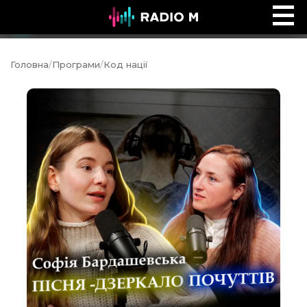
Дев'ятий вал
Ефір
Головна
/
Програми
/
Код нації