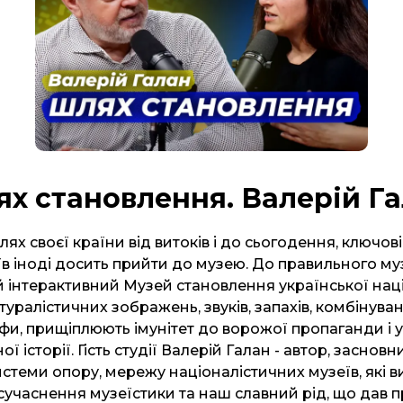
х становлення. Валерій Г
ях своєї країни від витоків і до сьогодення, ключові
їв іноді досить прийти до музею. До правильного му
інтерактивний Музей становлення української нації,
ралістичних зображень, звуків, запахів, комбінуван
фи, прищіплюють імунітет до ворожої пропаганди і 
ї історії. Гість студії Валерій Галан - автор, заснов
стеми опору, мережу націоналістичних музеїв, які в
 осучаснення музеїстики та наш славний рід, що дав