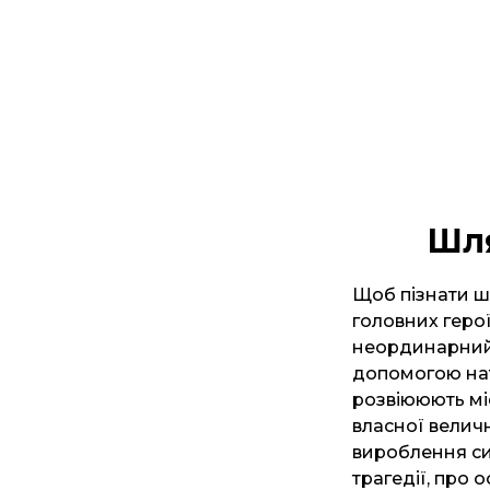
Шля
Щоб пізнати шл
головних геро
неординарний 
допомогою нату
розвіююють мі
власної велично
вироблення си
трагедії, про