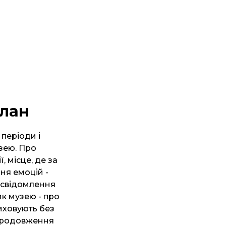
алан
 періоди і
зею. Про
 місце, де за
ня емоцій -
усвідомлення
ник музею - про
иховують без
 продовження