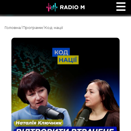
Біблійний погляд
Ефір
Головна
/
Програми
/
Код нації