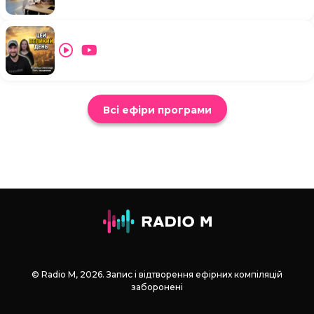
Всі ефіри програми
© Radio М, 2026. Запис і відтворення ефірних компіляцій
заборонені