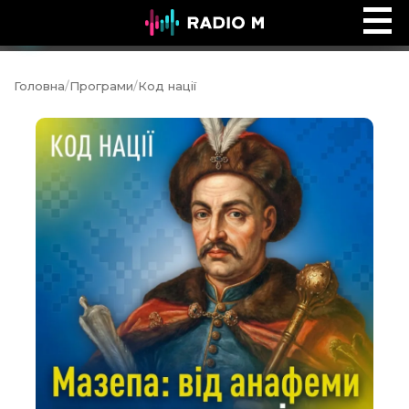
Music Ocean
Ефір
Головна
/
Програми
/
Код нації