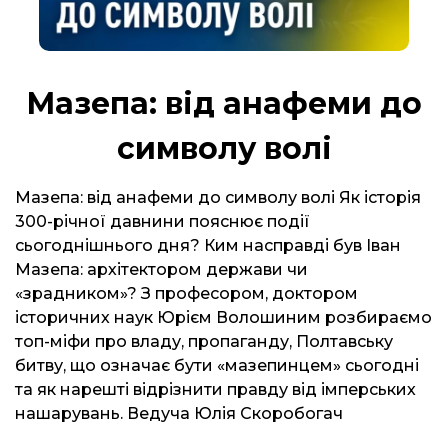
Мазепа: від анафеми до
символу волі
Мазепа: від анафеми до символу волі Як історія
300-річної давнини пояснює події
сьогоднішнього дня? Ким насправді був Іван
Мазепа: архітектором держави чи
«зрадником»? З професором, доктором
історичних наук Юрієм Волошиним розбираємо
топ-міфи про владу, пропаганду, Полтавську
битву, що означає бути «мазепинцем» сьогодні
та як нарешті відрізнити правду від імперських
нашарувань. Ведуча Юлія Скоробогач