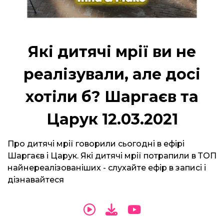
Які дитячі мрії ви не
реалізували, але досі
хотіли б? Шаргаєв та
Царук 12.03.2021
Про дитячі мрії говорили сьогодні в ефірі
Шаргаєв і Царук. Які дитячі мрії потрапили в ТОП
найнереалізованіших - слухайте ефір в записі і
дізнавайтеся