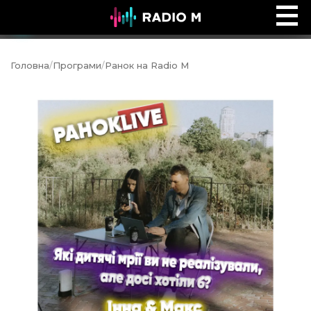
Ефір Radio M
Ефір
Головна
/
Програми
/
Ранок на Radio M