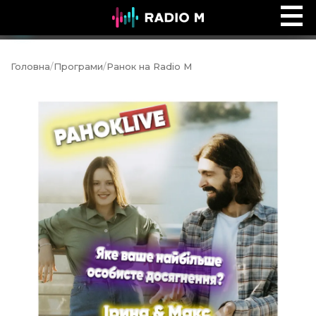
Ефір Radio M
Ефір
Головна
/
Програми
/
Ранок на Radio M