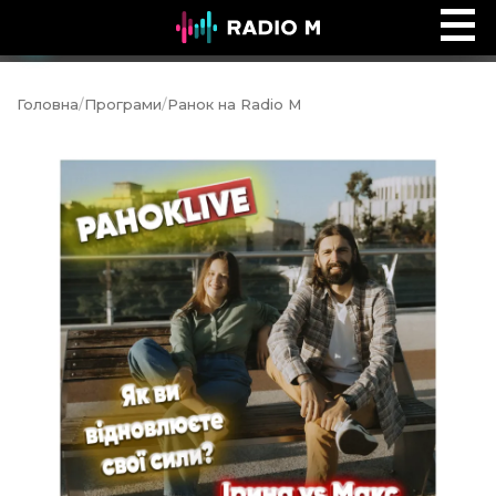
Music Ocean
Ефір
Головна
/
Програми
/
Ранок на Radio M