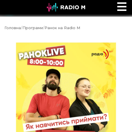
Ефір Radio M
Ефір
Головна
/
Програми
/
Ранок на Radio M