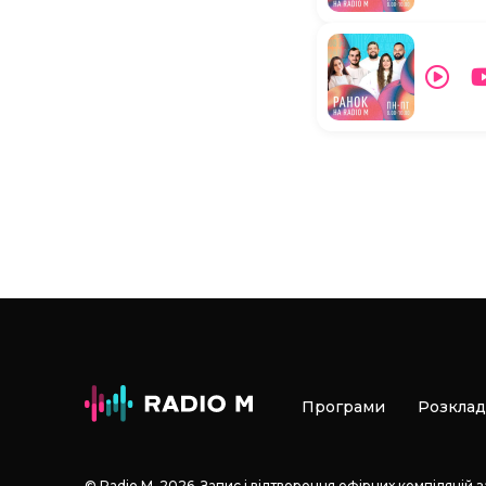
Програми
Розклад
© Radio М, 2026. Запис і відтворення ефірних компіляцій 