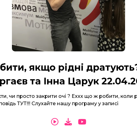
бити, якщо рідні дратують
гаєв та Інна Царук 22.04.
ти, чи просто закрити очі ? Еххх що ж робити, коли р
овідь ТУТ!!! Слухайте нашу програму у записі