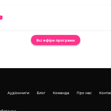
Всі ефіри програми
Аудіокниги
Блог
Команда
Про нас
Конта
заборонені