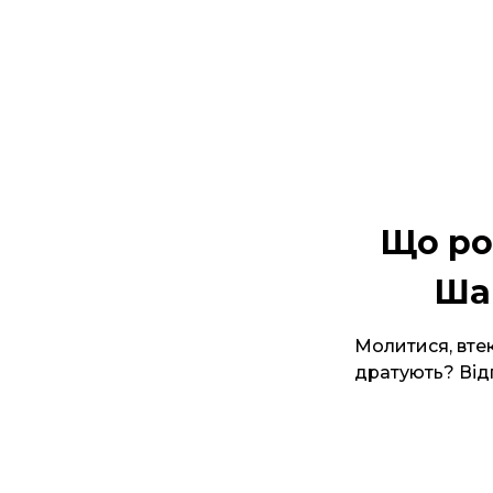
Що ро
Шар
Молитися, втек
дратують? Відп