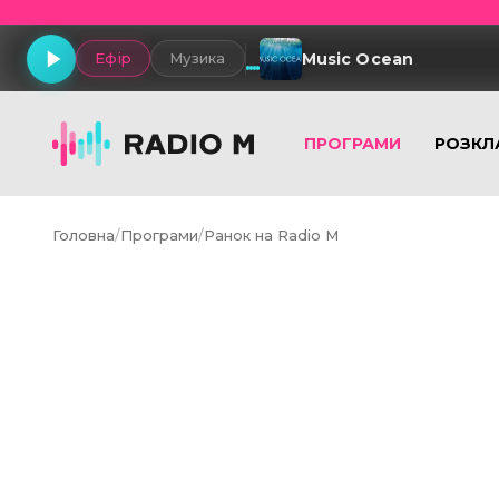
Music Ocean
Ефір
Музика
ПРОГРАМИ
РОЗКЛ
Головна
/
Програми
/
Ранок на Radio M