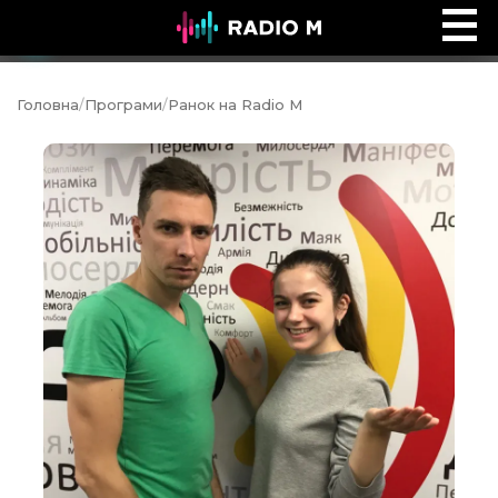
Ефір Radio M
Ефір
Головна
/
Програми
/
Ранок на Radio M