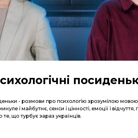
сихологічні посидень
деньки - розмови про психологію зрозумілою мовою
минуле і майбутнє, сенси і цінності, емоції і відчуття,
о те, що турбує зараз українців.