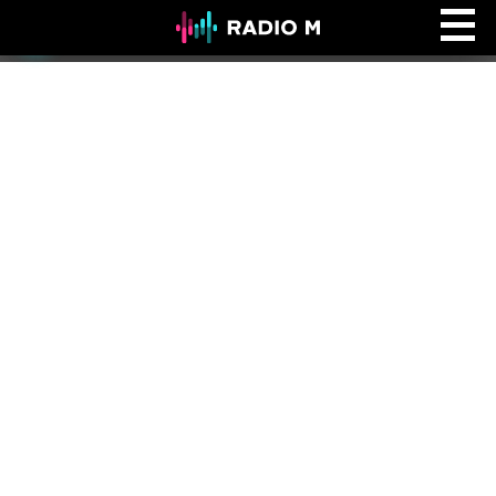
Ефір Radio M
Ефір