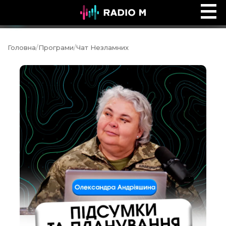
Ефір Radio M
Ефір
Головна
/
Програми
/
Чат Незламних