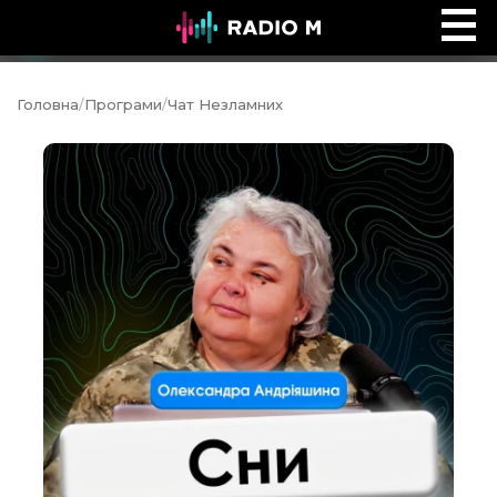
Біблійний погляд
Ефір
Головна
/
Програми
/
Чат Незламних