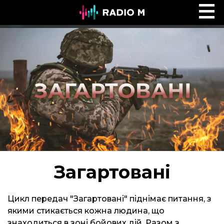
Ефір Radio M
Ефір
Загартовані
Цикл передач "Загартовані" піднімає питання, з
якими стикається кожна людина, що
знаходиться в зоні бойових дій. Разом з