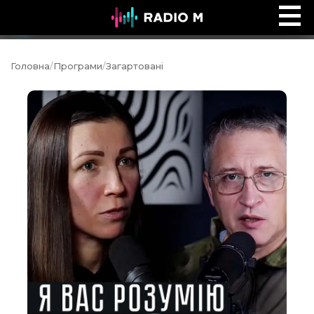
Ефір Radio M
Ефір
Головна
/
Програми
/
Загартовані