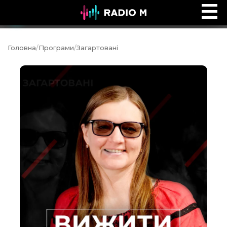
Дитячий майданчик
Ефір
Головна
/
Програми
/
Загартовані