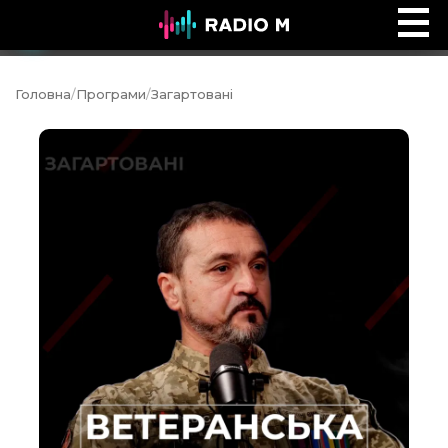
Music Ocean
Ефір
Головна
/
Програми
/
Загартовані