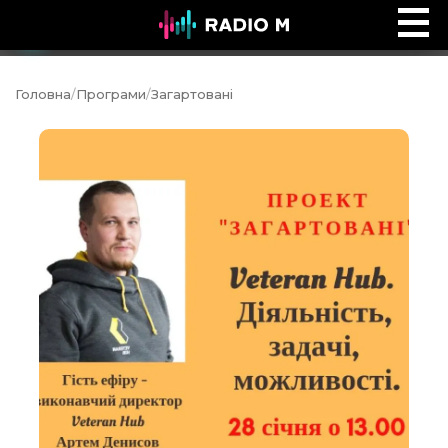
Питання до виробника
Ефір
Головна
/
Програми
/
Загартовані