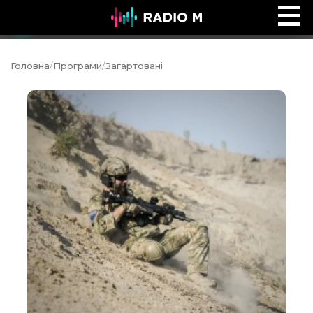
Music Ocean
Ефір
Головна
/
Програми
/
Загартовані