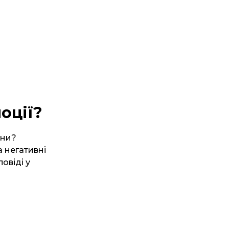
оції?
ини?
а негативні
овіді у