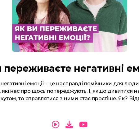
и переживаєте негативні ем
 негативні емоції - це насправді помічники для люд
 які нас про щось попереджують. І, якщо дивитися н
 кутом, то справлятися з ними стає простіше. Як? Відп