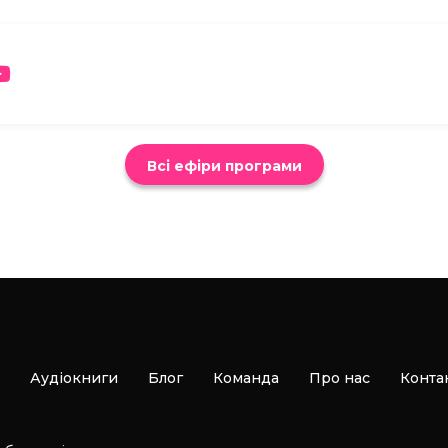
Всі ефіри програми
Аудіокниги
Блог
Команда
Про нас
Конта