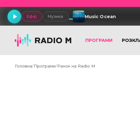
Music Ocean
Ефір
Музика
ПРОГРАМИ
РОЗКЛ
Головна
/
Програми
/
Ранок на Radio M