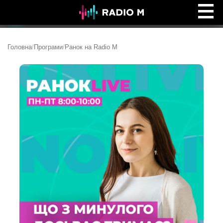
Music Ocean
Ефір
Головна
/
Програми
/
Ранок на Radio M