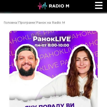
Ефір Radio M
Ефір
Головна
/
Програми
/
Ранок на Radio M