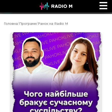
Ранок на Radio M
Ефір
Головна
/
Програми
/
Ранок на Radio M