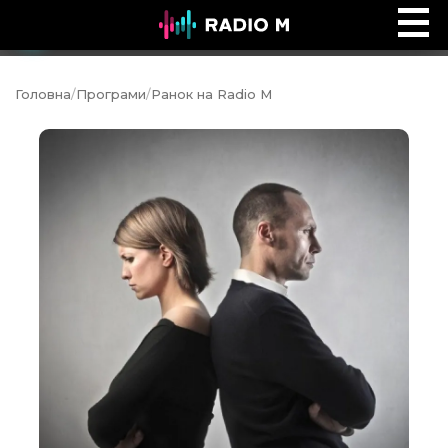
Ефір Radio M
Ефір
Головна
/
Програми
/
Ранок на Radio M