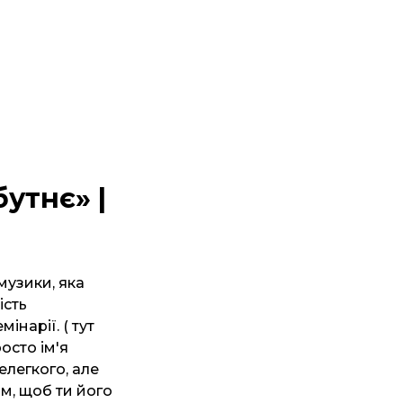
утнє» |
музики, яка
ість
інарії. ( тут
осто ім'я
елегкого, але
м, щоб ти його