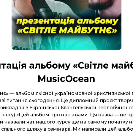
тація альбому «Світле майб
MusicOcean
тнє» — альбом якісної україномовної християнської 
иві питання сьогодення. Це дипломний проєкт творч
 викладачів Української Євангельської Теологічної сем
нсту) «Цей альбом про нас з вами. Ця назва — не пр
и назвали чат нашого курсу ще на самому початку н
спільного шляху в семінарії. Ми написали цей альбо