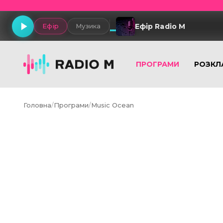
Ефір Radio M
Ефір
Музика
ПРОГРАМИ
РОЗКЛ
Головна
/
Програми
/
Music Ocean