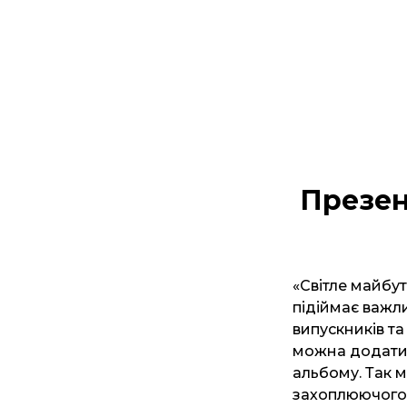
Презен
«Світле майбу
підіймає важл
випускників та
можна додати і
альбому. Так м
захоплюючого 