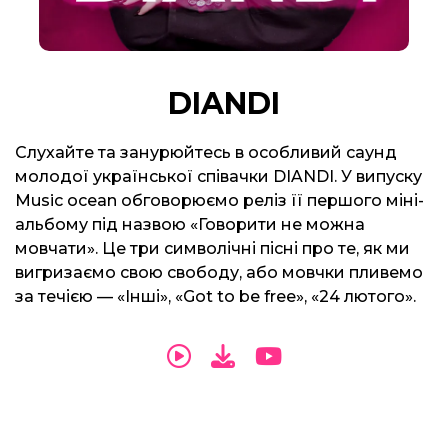
DIANDI
Слухайте та занурюйтесь в особливий саунд
молодої української співачки DIANDI. У випуску
Music ocean обговорюємо реліз її першого міні-
альбому під назвою «Говорити не можна
мовчати». Це три символічні пісні про те, як ми
вигризаємо свою свободу, або мовчки пливемо
за течією — «Інші», «Got to be free», «24 лютого».