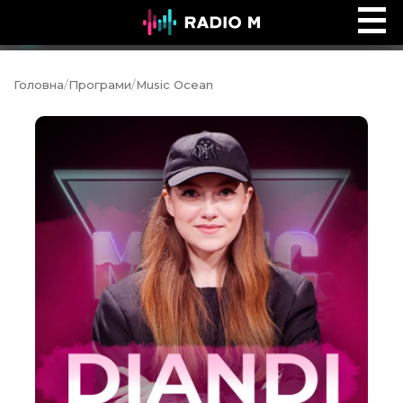
Ефір Radio M
Ефір
Головна
/
Програми
/
Music Ocean