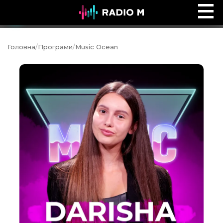
Ефір Radio M
Ефір
Головна
/
Програми
/
Music Ocean