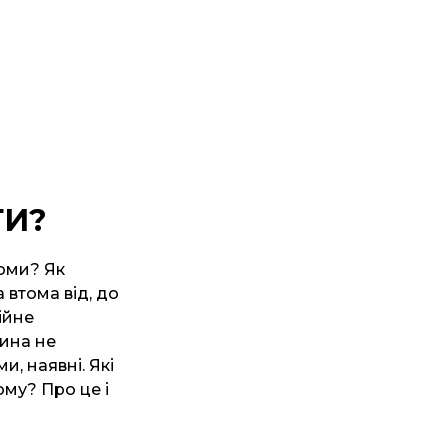
ТИ?
томи? Як
 втома від, до
ійне
дина не
и, наявні. Які
ому? Про це і