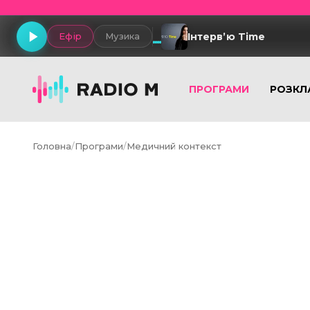
Інтервʼю Time
Ефір
Музика
ПРОГРАМИ
РОЗКЛ
Головна
/
Програми
/
Медичний контекст