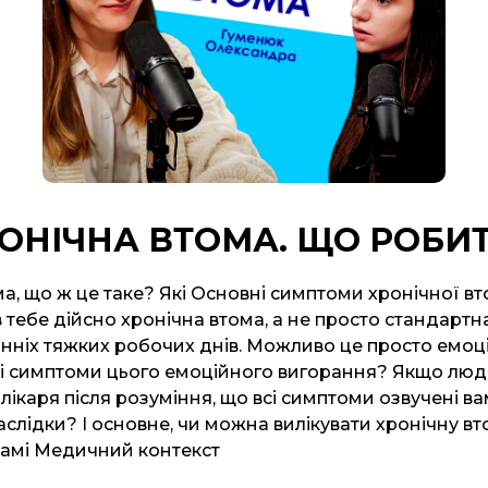
ОНІЧНА ВТОМА. ЩО РОБИ
ма, що ж це таке? Які Основні симптоми хронічної в
 тебе дійсно хронічна втома, а не просто стандартна
анніх тяжких робочих днів. Можливо це просто емоц
які симптоми цього емоційного вигорання? Якщо лю
лікаря після розуміння, що всі симптоми озвучені вам
слідки? І основне, чи можна вилікувати хронічну вт
рамі Медичний контекст