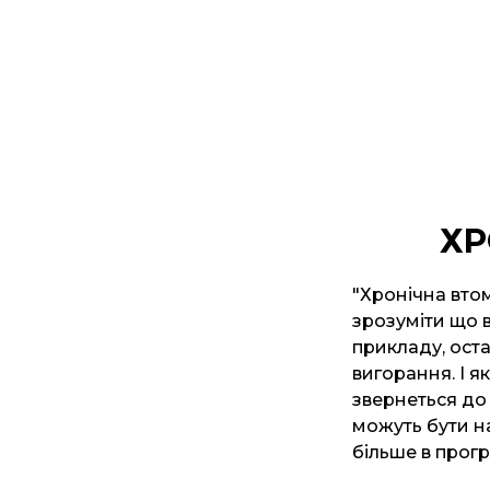
ХР
"Хронічна вто
зрозуміти що в
прикладу, ост
вигорання. І 
звернеться до 
можуть бути на
більше в прог