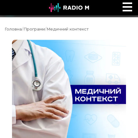
Ефір Radio M
Ефір
Головна
/
Програми
/
Медичний контекст