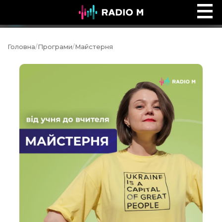
Music Ocean
Ефір
Головна
/
Програми
/
Майстерня