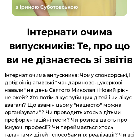
Інтернати очима
випускників: Те, про що
ви не дізнаєтесь зі звітів
Інтернат очима випускника: Чому спонсорські, і
доброініціативські "мандариново-цукеркові
навали" на день Святого Миколая і Новий рік -
не окей? Хто потім лікує зуби цих дітей і чи лікує
взагалі? Що взамін цьому "нашестю" можна
організувати"? Чи проводить хтось з дітьми
профорієнтаційні тести? Чи розповідають про
існуючі професії? Чи переймається хтось
талантами дітей і способами їх реалізації? Чи всі