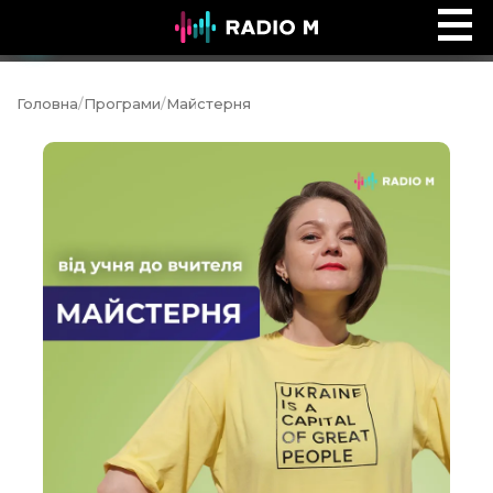
Боні Сала: Перезавантаження
Ефір
Головна
/
Програми
/
Майстерня