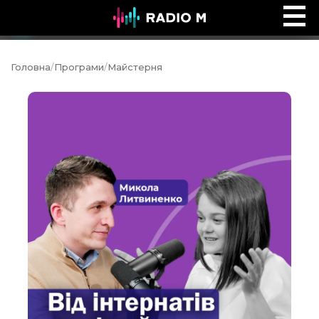
Ефір Radio M
Ефір
Головна
/
Програми
/
Майстерня