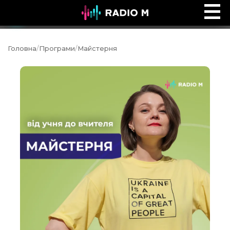
Обійми
Ефір
Головна
/
Програми
/
Майстерня