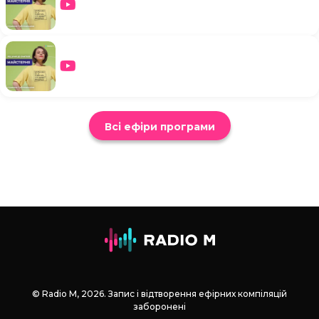
Всі ефіри програми
© Radio М, 2026. Запис і відтворення ефірних компіляцій
заборонені