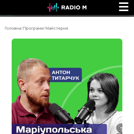
Сторінками Біблії
Ефір
Головна
/
Програми
/
Майстерня