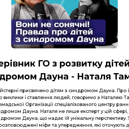
ерівник ГО з розвитку дітей
дромом Дауна - Наталя Та
йстерні присвячено дітям з синдромом Дауна. Про 
о виклики і ставлення людей, говоримо з Наталею Т
омадської Організації спеціалізованого центру ранн
ндромом Дауна. Наталя не лише експерт у цій сфері,
ндромом Дауна, що надає їй унікальну перспективу. 
озповсюджені міфи та упередження, які оточують д