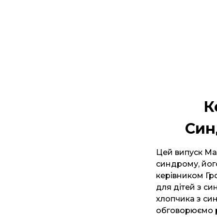
К
Син
Цей випуск Ма
синдрому, йог
керівником Гр
для дітей з си
хлопчика з си
обговорюємо р