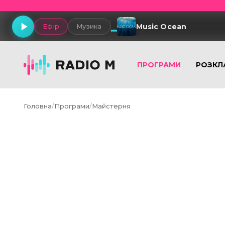
Music Ocean
Ефір
Музика
ПРОГРАМИ
РОЗКЛ
Головна
/
Програми
/
Майстерня