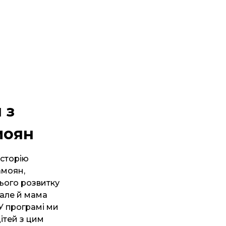
 з
моян
історію
амоян,
ього розвитку
 але й мама
У програмі ми
ітей з цим