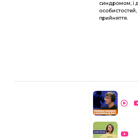
синдромом, і д
особистостей,
прийняття.