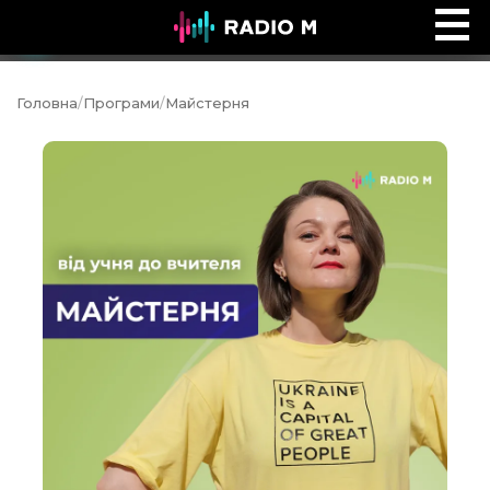
Ефір Radio M
Ефір
Головна
/
Програми
/
Майстерня