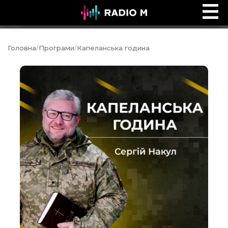
ПОЧУЙ
Ефір
Головна
/
Програми
/
Капеланська година